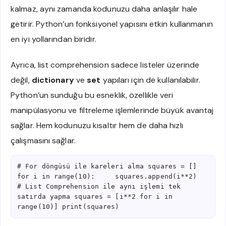
kalmaz, aynı zamanda kodunuzu daha anlaşılır hale
getirir. Python’un fonksiyonel yapısını etkin kullanmanın
en iyi yollarından biridir.
Ayrıca, list comprehension sadece listeler üzerinde
değil,
dictionary
ve
set
yapıları için de kullanılabilir.
Python’un sunduğu bu esneklik, özellikle veri
manipülasyonu ve filtreleme işlemlerinde büyük avantaj
sağlar. Hem kodunuzu kısaltır hem de daha hızlı
çalışmasını sağlar.
# For döngüsü ile kareleri alma squares = [] 
for i in range(10):     squares.append(i**2) 
# List Comprehension ile aynı işlemi tek 
satırda yapma squares = [i**2 for i in 
range(10)] print(squares)