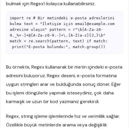
bulmak için Regex’i kolayca kullanabilirsiniz.
import re # Bir metindeki e-posta adreslerini 
bulma text = "İletişim için email@example.com 
adresine ulaşın" pattern = r"\b[A-Za-z0-
9._%+-]+@[A-Za-z0-9.-]+\.[A-Z|a-z]{2,}\b" 
match = re.search(pattern, text) if match:    
 print("E-posta bulundu:", match.group())
Bu örnekte, Regex kullanarak bir metin içindeki e-posta
adresini buluyoruz. Regex deseni, e-posta formatına
uygun stringleri arar ve bulduğunda sonuç döner. Eğer
bu işlemi döngülerle yapmak isteseydiniz, çok daha
karmaşık ve uzun bir kod yazmanız gerekirdi.
Regex, string işleme işlemlerinde hız ve verimlilik sağlar.
Özellikle büyük metinlerde arama veya değişiklik