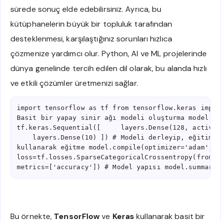
sürede sonuç elde edebilirsiniz. Ayrıca, bu
kütüphanelerin büyük bir topluluk tarafından
desteklenmesi, karşılaştığınız sorunları hızlıca
çözmenize yardımcı olur. Python, AI ve ML projelerinde
dünya genelinde tercih edilen dil olarak, bu alanda hızlı
ve etkili çözümler üretmenizi sağlar.
import tensorflow as tf from tensorflow.keras impor
Basit bir yapay sinir ağı modeli oluşturma model = 
tf.keras.Sequential([     layers.Dense(128, activat
    layers.Dense(10) ]) # Modeli derleyip, eğitim v
kullanarak eğitme model.compile(optimizer='adam', 
loss=tf.losses.SparseCategoricalCrossentropy(from_l
metrics=['accuracy']) # Model yapısı model.summary(
Bu örnekte,
TensorFlow
ve
Keras
kullanarak basit bir