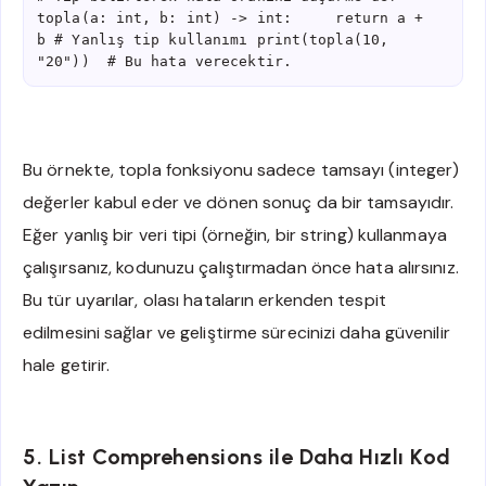
topla(a: int, b: int) -> int:     return a + 
b # Yanlış tip kullanımı print(topla(10, 
"20"))  # Bu hata verecektir.
Bu örnekte, topla fonksiyonu sadece tamsayı (integer)
değerler kabul eder ve dönen sonuç da bir tamsayıdır.
Eğer yanlış bir veri tipi (örneğin, bir string) kullanmaya
çalışırsanız, kodunuzu çalıştırmadan önce hata alırsınız.
Bu tür uyarılar, olası hataların erkenden tespit
edilmesini sağlar ve geliştirme sürecinizi daha güvenilir
hale getirir.
5. List Comprehensions ile Daha Hızlı Kod