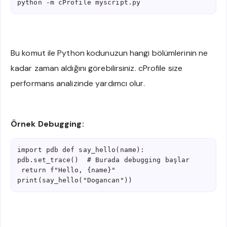
python -m cProfile myscript.py
Bu komut ile Python kodunuzun hangi bölümlerinin ne
kadar zaman aldığını görebilirsiniz. cProfile size
performans analizinde yardımcı olur.
Örnek Debugging:
import pdb def say_hello(name):     
pdb.set_trace()  # Burada debugging başlar    
 return f"Hello, {name}" 
print(say_hello("Dogancan"))