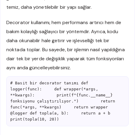
temiz, daha yönetilebilir bir yapı sağlar.
Decorator kullanımı, hem performans artırıcı hem de
bakım kolaylığı sağlayıcı bir yöntemdir. Ayrıca, kodu
daha okunabilir hale getirir ve işlevselliği tek bir
noktada toplar. Bu sayede, bir işlemin nasıl yapıldığına
dair tek bir yerde değişiklik yaparak tüm fonksiyonları
aynı anda güncelleyebilirsiniz.
# Basit bir decorator tanımı def 
logger(func):     def wrapper(*args, 
**kwargs):         print(f"{func.__name__} 
fonksiyonu çalıştırılıyor.")         return 
func(*args, **kwargs)     return wrapper 
@logger def topla(a, b):     return a + b 
print(topla(10, 20))