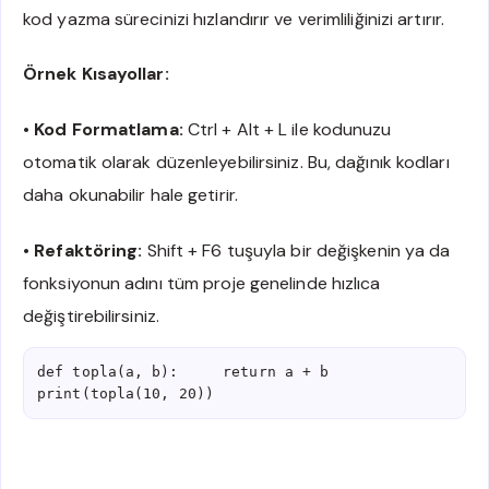
kod yazma sürecinizi hızlandırır ve verimliliğinizi artırır.
Örnek Kısayollar:
•
Kod Formatlama:
Ctrl + Alt + L ile kodunuzu
otomatik olarak düzenleyebilirsiniz. Bu, dağınık kodları
daha okunabilir hale getirir.
•
Refaktöring:
Shift + F6 tuşuyla bir değişkenin ya da
fonksiyonun adını tüm proje genelinde hızlıca
değiştirebilirsiniz.
def topla(a, b):     return a + b 
print(topla(10, 20))