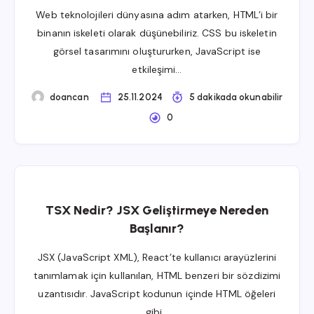
Web teknolojileri dünyasına adım atarken, HTML’i bir
binanın iskeleti olarak düşünebiliriz. CSS bu iskeletin
görsel tasarımını oluştururken, JavaScript ise
etkileşimi…
doancan
25.11.2024
5 dakikada okunabilir
0
TSX Nedir? JSX Geliştirmeye Nereden
Başlanır?
JSX (JavaScript XML), React’te kullanıcı arayüzlerini
tanımlamak için kullanılan, HTML benzeri bir sözdizimi
uzantısıdır. JavaScript kodunun içinde HTML öğeleri
gibi…