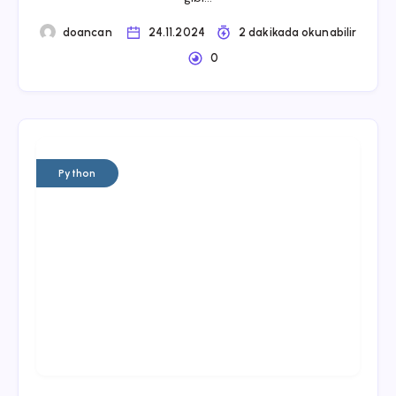
doancan
24.11.2024
2 dakikada okunabilir
0
Python