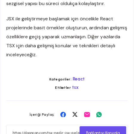
sezgisel yapısı bu süreci oldukça kolaylaştırır.
JSX ile geliştirmeye başlamak için öncelikle React
projelerinde basit örnekler oluşturun, ardından gelişmiş
özelliklere geçiş yaparak uzmanlaşın. Diğer yazılarda
TSX için daha gelişmiş konular ve teknikleri detaylı
inceleyeceğiz.
React
Kategoriler:
tsx
Etiketler
Facebook
Twitter
Email
Whatsapp
İçeriği Paylaş:
ile
ile
ile
ile
paylaş
paylaş
paylaş
paylaş
Bağlantıyı Kopyala