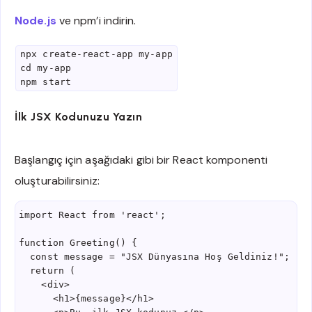
Node.js
ve npm’i indirin.
npx create-react-app my-app
cd my-app
npm start
İlk JSX Kodunuzu Yazın
Başlangıç için aşağıdaki gibi bir React komponenti
oluşturabilirsiniz:
import React from 'react';
function Greeting() {
  const message = "JSX Dünyasına Hoş Geldiniz!";
  return (
    <div>
      <h1>{message}</h1>