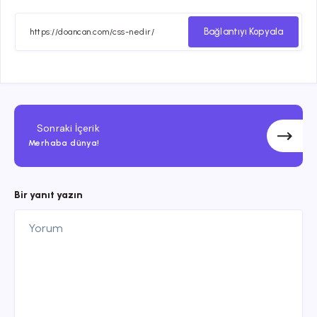
ile
ile
ile
ile
paylaş
paylaş
paylaş
paylaş
Bağlantıyı Kopyala
Sonraki İçerik
Merhaba dünya!
Bir yanıt yazın